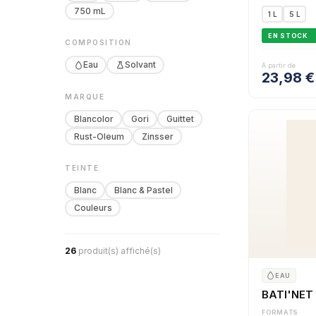
750 mL
1 L
5 L
EN STOCK
COMPOSITION
Eau
Solvant
À partir de
23,98
€
MARQUE
Blancolor
Gori
Guittet
Rust-Oleum
Zinsser
TEINTE
Blanc
Blanc & Pastel
Couleurs
26
produit(s) affiché(s)
EAU
BATI'NET
FORMATS