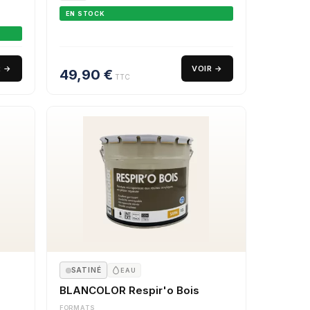
EN STOCK
R →
VOIR →
49,90
€
TTC
SATINÉ
EAU
BLANCOLOR Respir'o Bois
FORMATS