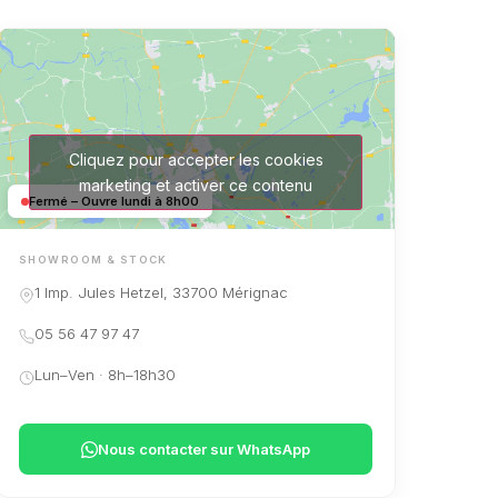
Cliquez pour accepter les cookies
marketing et activer ce contenu
Fermé – Ouvre lundi à 8h00
SHOWROOM & STOCK
1 Imp. Jules Hetzel, 33700 Mérignac
05 56 47 97 47
Lun–Ven · 8h–18h30
Nous contacter sur WhatsApp