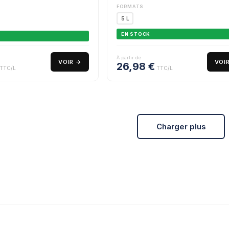
FORMATS
5 L
EN STOCK
À partir de
VOIR →
VOI
26,98
€
TTC/L
TTC/L
Charger plus