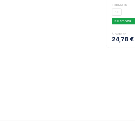
FORMATS
5 L
EN STOCK
À partir de
24,78
€