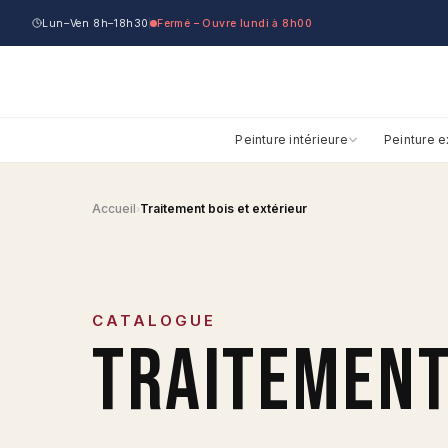
Lun–Ven 8h–18h30
Fermé – Ouvre lundi à 8h00
Peinture intérieure
Peinture e
Accueil
Traitement bois et extérieur
›
CATALOGUE
TRAITEMENT