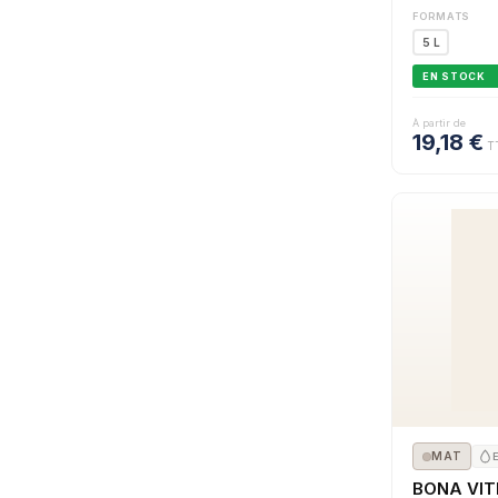
FORMATS
5 L
EN STOCK
À partir de
19,18
€
T
MAT
BONA VIT