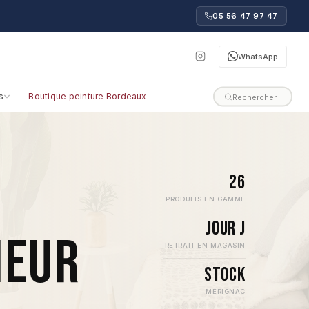
05 56 47 97 47
WhatsApp
s
Boutique peinture Bordeaux
Rechercher…
26
PRODUITS EN GAMME
Jour J
IEUR
RETRAIT EN MAGASIN
Stock
MÉRIGNAC