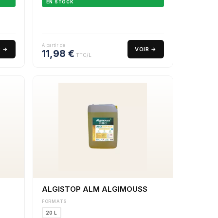
EN STOCK
À partir de
R →
VOIR →
11,98
€
TTC/L
ALGISTOP ALM ALGIMOUSS
FORMATS
20 L