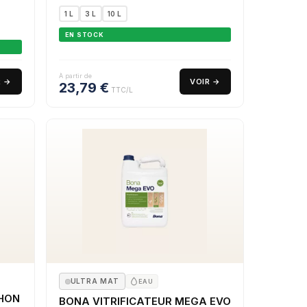
1 L
3 L
10 L
EN STOCK
À partir de
R →
VOIR →
23,79
€
TTC/L
ULTRA MAT
EAU
CHON
BONA VITRIFICATEUR MEGA EVO