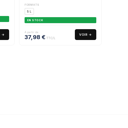
FORMATS
5 L
EN STOCK
À partir de
R →
VOIR →
37,98
€
TTC/L