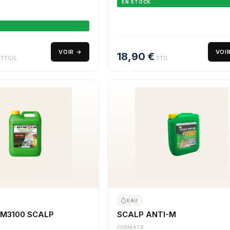
EN STOCK
VOIR →
VOI
18,90
€
TTC/L
TTC
EAU
 M3100 SCALP
SCALP ANTI-M
FORMATS