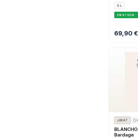
5 L
EN STOCK
69,90
€
MAT
BLANCHON
Bardage