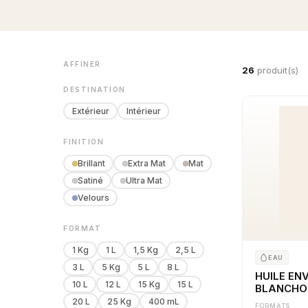
AFFINER
26
produit(s)
DESTINATION
Extérieur
Intérieur
FINITION
Brillant
Extra Mat
Mat
Satiné
Ultra Mat
Velours
FORMAT
1 Kg
1 L
1,5 Kg
2,5 L
EAU
3 L
5 Kg
5 L
8 L
HUILE EN
10 L
12 L
15 Kg
15 L
BLANCHO
20 L
25 Kg
400 mL
FORMATS