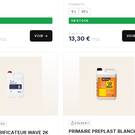
FORMATS
5 L
20 L
EN STOCK
À partir de
VOIR →
VOI
13,30
€
TC/L
TTC/L
SOLVANT
EAU
PRIMAIRE PREPLAST BLAN
RIFICATEUR WAVE 2K