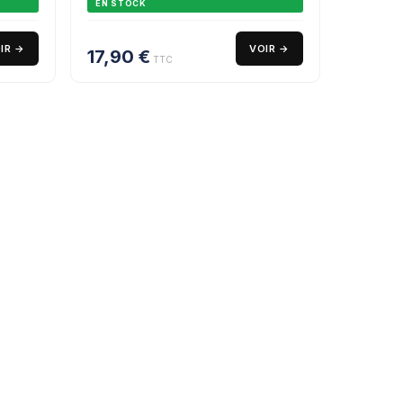
EN STOCK
IR →
VOIR →
17,90
€
TTC