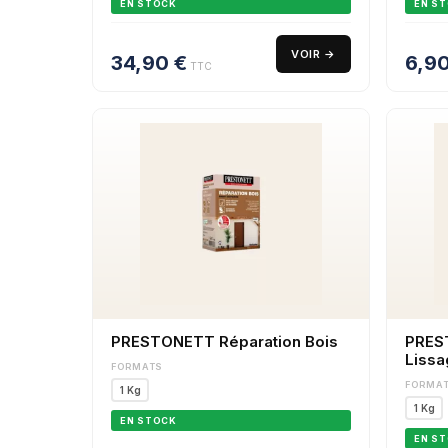
EN STOCK
EN S
VOIR →
34,90
€
6,9
TTC
PRESTONETT Réparation Bois
PRES
Lissa
FORMATS
FORMA
1 Kg
1 Kg
EN STOCK
EN S