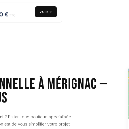
VOIR →
90
€
TTC
NNELLE À MÉRIGNAC —
US
 ? En tant que boutique spécialisée
 est de vous simplifier votre projet.