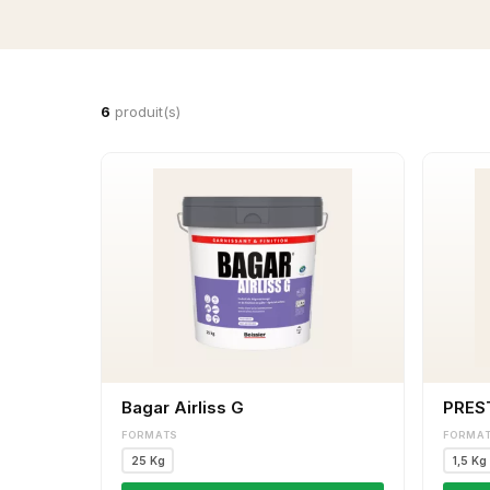
6
produit(s)
Bagar Airliss G
PREST
FORMATS
FORMA
25 Kg
1,5 Kg