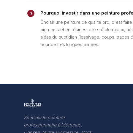
Pourquoi investir dans une peinture prof
3
Choisir une peinture de qualité pro, c'est fai
pigments et en résines, elle s'étale mieux, né
aléas du quotidien (lessivage, coups, traces d
pour de très longues années.
Spécialiste peinture
professionnelle à Mérignac.
Conseil, teinte sur mesure, stock