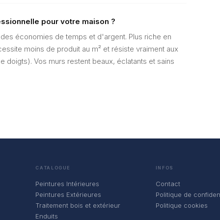
essionnelle pour votre maison ?
re des économies de temps et d'argent. Plus riche en
cessite moins de produit au m² et résiste vraiment aux
e doigts). Vos murs restent beaux, éclatants et sains
CATALOGUE
INFOS
Peintures Intérieures
Contact
Peintures Extérieures
Politique de confident
Traitement bois et extérieur
Politique cookies
Enduits