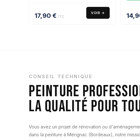
VOIR →
17,90
€
14,
TTC
CONSEIL TECHNIQUE
PEINTURE PROFESSIO
LA QUALITÉ POUR TO
Vous avez un projet de rénovation ou d'aménagement
dans la peinture à Mérignac (Bordeaux), notre mission