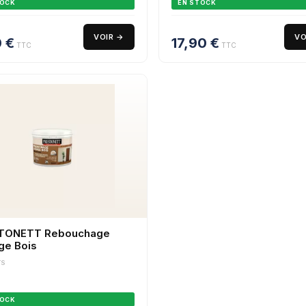
TOCK
EN STOCK
VOIR →
VO
0
€
17,90
€
TTC
TTC
TONETT Rebouchage
ge Bois
TS
TOCK