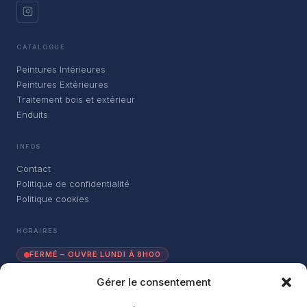
CATALOGUE
Peintures Intérieures
Peintures Extérieures
Traitement bois et extérieur
Enduits
INFOS
Contact
Politique de confidentialité
Politique cookies
HORAIRES
FERMÉ – OUVRE LUNDI À 8H00
Gérer le consentement
Lundi
08:00 – 18:30