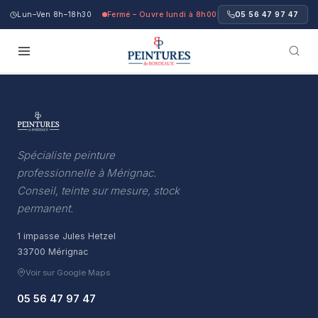
Lun–Ven 8h–18h30
Fermé – Ouvre lundi à 8h00
05 56 47 97 47
Spécialiste peinture
professionnelle à Mérignac.
Conseil, teinte sur mesure, stock
permanent.
1 impasse Jules Hetzel
33700 Mérignac
Voir sur Google Maps
05 56 47 97 47