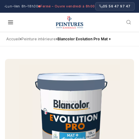
Lun–Ven 8h–18h30
Fermé – Ouvre vendredi à 8h00
05 56 47 97 47
Accueil
›
Peinture intérieure
›
Blancolor Evolution Pro Mat +