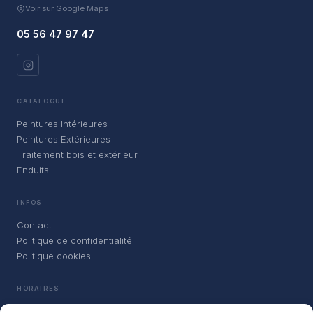
Voir sur Google Maps
05 56 47 97 47
CATALOGUE
Peintures Intérieures
Peintures Extérieures
Traitement bois et extérieur
Enduits
INFOS
Contact
Politique de confidentialité
Politique cookies
HORAIRES
FERMÉ – OUVRE VENDREDI À 8H00