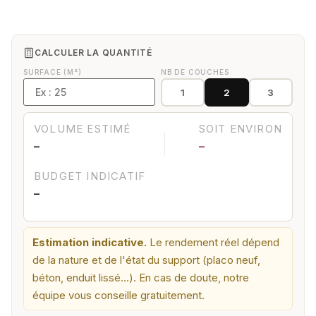
CALCULER LA QUANTITÉ
SURFACE (M²)
NB DE COUCHES
1
2
3
VOLUME ESTIMÉ
SOIT ENVIRON
—
—
BUDGET INDICATIF
—
Estimation indicative.
Le rendement réel dépend
de la nature et de l'état du support (placo neuf,
béton, enduit lissé…). En cas de doute, notre
équipe vous conseille gratuitement.