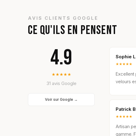
AVIS CLIENTS GOOGLE
CE QU'ILS EN PENSENT
4.9
Sophie L
★
★
★
★
★
Excellent
★
★
★
★
★
velours es
31 avis Google
Voir sur Google →
Patrick B
★
★
★
★
★
Artisan pe
gamme. Fi