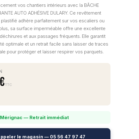
acement vos chantiers intérieurs avec la BÂCHE
RANTE AUTO ADHÉSIVE DULARY. Ce revêtement
 plastifié adhère parfaitement sur vos escaliers ou
 plus, sa surface imperméable offre une excellente
déchirures et aux passages fréquents. Elle garantit
té optimale et un retrait facile sans laisser de traces
éale pour protéger et laisser respirer vos parquets.
N
 €
TTC
 Mérignac — Retrait immédiat
ppeler le magasin — 05 56 47 97 47