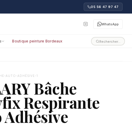
05 56 47 97 47
WhatsApp
s
Boutique peinture Bordeaux
Rechercher…
CHE-AUTO-ADHÉSIVE-1
ARY Bâche
fix Respirante
 Adhésive