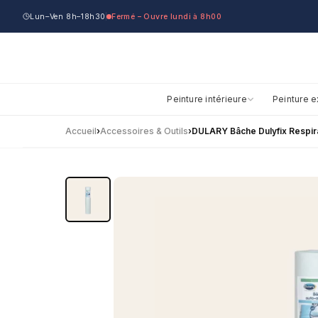
Lun–Ven 8h–18h30
Fermé – Ouvre lundi à 8h00
Peinture intérieure
Peinture e
Accueil
›
Accessoires & Outils
›
DULARY Bâche Dulyfix Respir