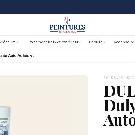
xtérieure
Traitement bois et extérieur
Enduits
Accessoire
ante Auto Adhésive
Réf. DULARY-BA
DUL
Duly
Auto