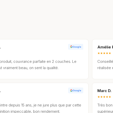
.
Amélie 
Google
★
★
★
★
★
 produit, couvrance parfaite en 2 couches. Le
Conseillé
t vraiment beau, on sent la qualité.
réalisée
.
Marc D.
Google
★
★
★
★
★
intre depuis 15 ans, je ne jure plus que par cette
Très bon 
nition impeccable, bon rendement.
supérieu