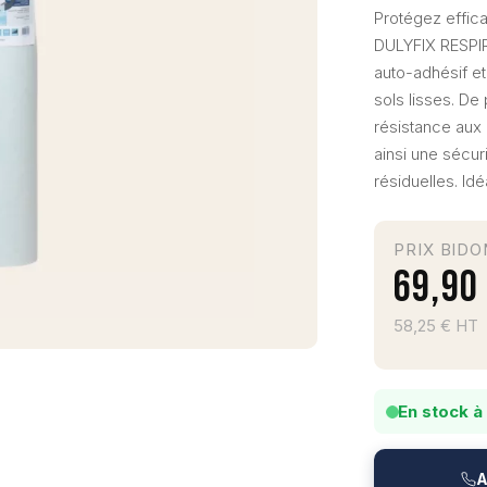
Protégez effic
DULYFIX RESPI
auto-adhésif et
sols lisses. De
résistance aux 
ainsi une sécuri
résiduelles. Id
PRIX BIDO
69,90
58,25 € HT
En stock à
A