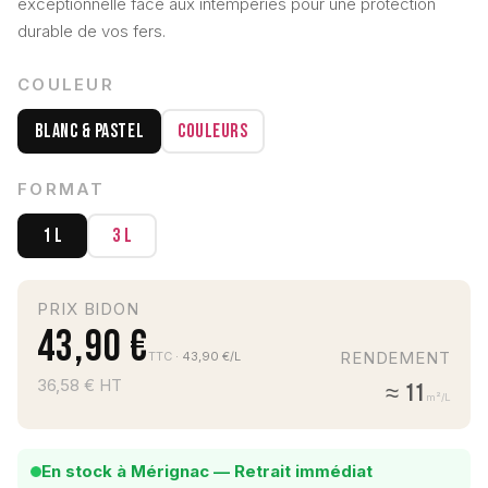
exceptionnelle face aux intempéries pour une protection
durable de vos fers.
COULEUR
Blanc & Pastel
Couleurs
FORMAT
1 L
3 L
PRIX BIDON
43,90 €
RENDEMENT
TTC
· 43,90 €/L
36,58 € HT
≈ 11
m²/L
En stock à Mérignac — Retrait immédiat