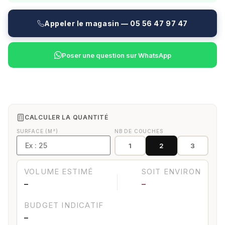
Appeler le magasin — 05 56 47 97 47
Poser une question sur WhatsApp
CALCULER LA QUANTITÉ
SURFACE (M²)
NB DE COUCHES
1
2
3
VOLUME ESTIMÉ
SOIT ENVIRON
—
—
BUDGET INDICATIF
—