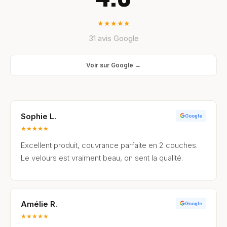
★
★
★
★
★
31 avis Google
Voir sur Google →
Sophie L.
Google
★
★
★
★
★
Excellent produit, couvrance parfaite en 2 couches.
Le velours est vraiment beau, on sent la qualité.
Amélie R.
Google
★
★
★
★
★