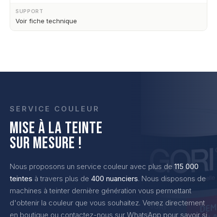
SUPPORT
Voir fiche technique
SERVICE COULEUR
MISE À LA TEINTE
SUR MESURE !
Nous proposons un service couleur avec plus de
115 000
teintes
à travers plus de
400 nuanciers
. Nous disposons de
machines à teinter dernière génération vous permettant
d'obtenir la couleur que vous souhaitez. Venez directement
en boutique ou contactez-nous sur WhatsApp pour savoir si