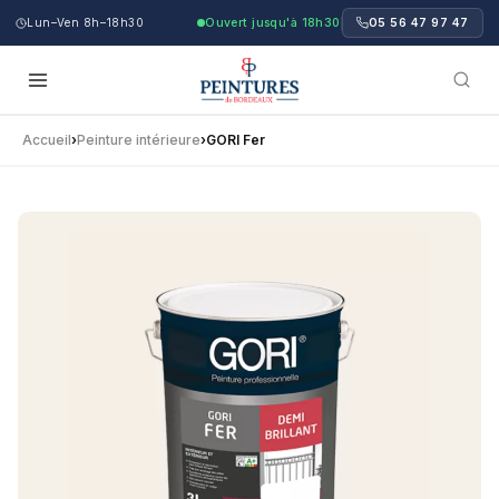
Lun–Ven 8h–18h30
Ouvert jusqu'à 18h30
05 56 47 97 47
Accueil
›
Peinture intérieure
›
GORI Fer