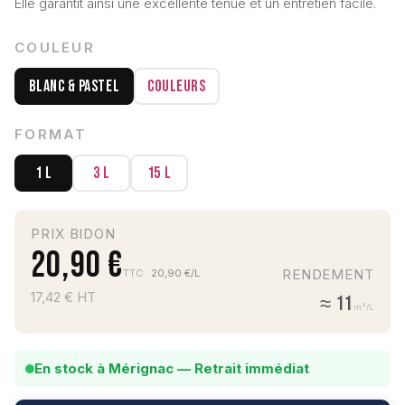
Elle garantit ainsi une excellente tenue et un entretien facile.
COULEUR
Blanc & Pastel
Couleurs
FORMAT
1 L
3 L
15 L
PRIX BIDON
20,90 €
RENDEMENT
TTC
· 20,90 €/L
17,42 € HT
≈ 11
m²/L
En stock à Mérignac — Retrait immédiat