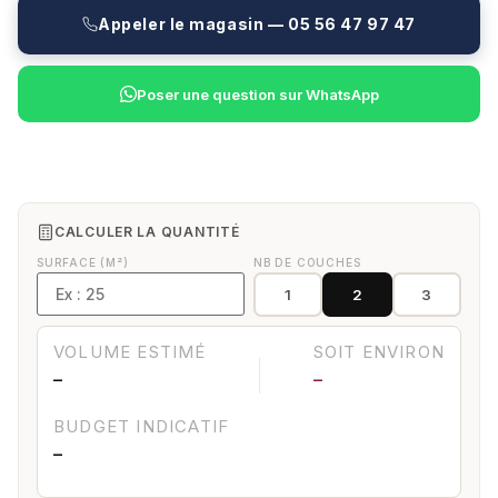
Appeler le magasin — 05 56 47 97 47
Poser une question sur WhatsApp
CALCULER LA QUANTITÉ
SURFACE (M²)
NB DE COUCHES
1
2
3
VOLUME ESTIMÉ
SOIT ENVIRON
—
—
BUDGET INDICATIF
—