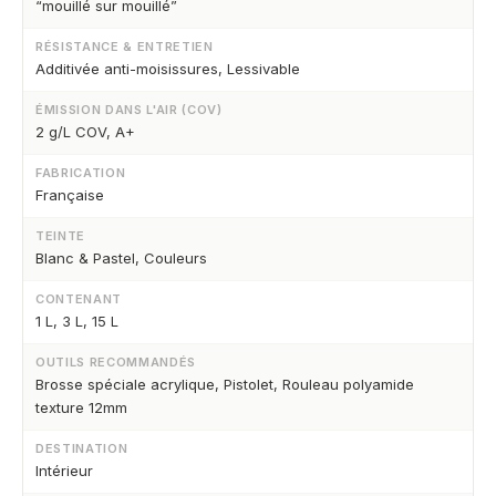
“mouillé sur mouillé”
RÉSISTANCE & ENTRETIEN
Additivée anti-moisissures, Lessivable
ÉMISSION DANS L'AIR (COV)
2 g/L COV, A+
FABRICATION
Française
TEINTE
Blanc & Pastel, Couleurs
CONTENANT
1 L, 3 L, 15 L
OUTILS RECOMMANDÉS
Brosse spéciale acrylique, Pistolet, Rouleau polyamide
texture 12mm
DESTINATION
Intérieur