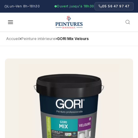
Lun–Ven 8h–18h30
Ouvert jusqu'à 18h30
05 56 47 97 47
Accueil
›
Peinture intérieure
›
GORI Mix Velours