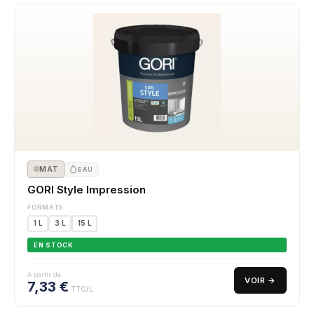
MAT
EAU
GORI Style Impression
FORMATS
1 L
3 L
15 L
EN STOCK
À partir de
VOIR →
7,33
€
TTC/L