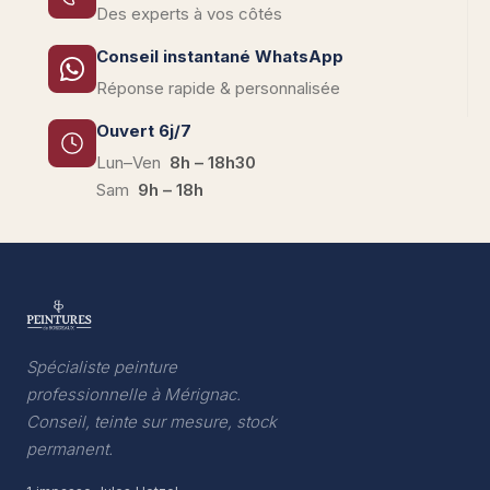
Des experts à vos côtés
Conseil instantané WhatsApp
Réponse rapide & personnalisée
Ouvert 6j/7
Lun–Ven
8h – 18h30
Sam
9h – 18h
Spécialiste peinture
professionnelle à Mérignac.
Conseil, teinte sur mesure, stock
permanent.