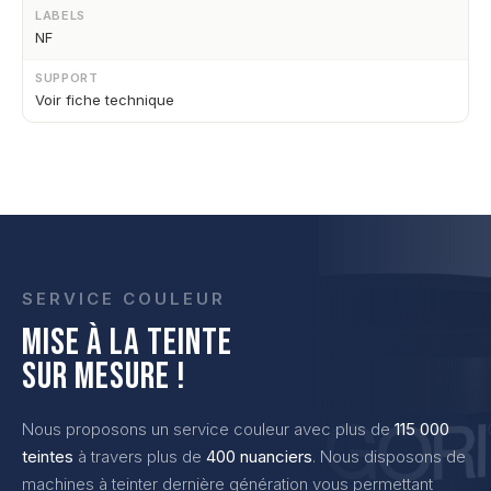
LABELS
NF
SUPPORT
Voir fiche technique
SERVICE COULEUR
MISE À LA TEINTE
SUR MESURE !
Nous proposons un service couleur avec plus de
115 000
teintes
à travers plus de
400 nuanciers
. Nous disposons de
machines à teinter dernière génération vous permettant