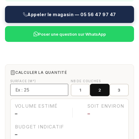
Appeler le magasin — 05 56 47 97 47
Poser une question sur WhatsApp
CALCULER LA QUANTITÉ
SURFACE (M²)
NB DE COUCHES
1
2
3
VOLUME ESTIMÉ
SOIT ENVIRON
—
—
BUDGET INDICATIF
—