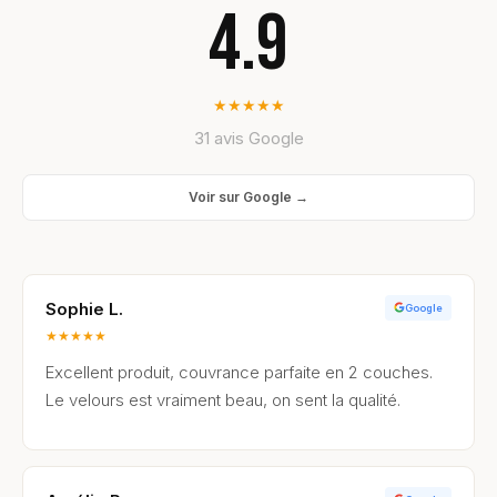
4.9
★
★
★
★
★
31 avis Google
Voir sur Google →
Sophie L.
Google
★
★
★
★
★
Excellent produit, couvrance parfaite en 2 couches.
Le velours est vraiment beau, on sent la qualité.