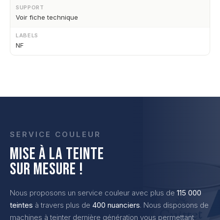
SUPPORT
Voir fiche technique
LABELS
NF
SERVICE COULEUR
MISE À LA TEINTE
SUR MESURE !
Nous proposons un service couleur avec plus de
115 000
teintes
à travers plus de
400 nuanciers
. Nous disposons de
machines à teinter dernière génération vous permettant