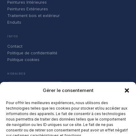
Peintures Intérieures
Peintures Extérieures
Traitement bois et extérieur
Enduits
INFOS
Contact
Politique de confidentialité
Politique cookies
HORAIRES
OUVERT JUSQU'À 18H30
Gérer le consentement
Lundi
08:00 – 18:30
Pour offrir les meilleures expériences, nous utilisons des
Mardi
08:00 – 18:30
technologies telles que les cookies pour stocker et/ou accéder aux
informations des appareils. Le fait de consentir à ces technologies
Mercredi
08:00 – 18:30
nous permettra de traiter des données telles que le comportement
de navigation ou les ID uniques sur ce site. Le fait de ne pas
Jeudi
08:00 – 18:30
consentir ou de retirer son consentement peut avoir un effet négatif
sur certaines caractéristiques et fonctions.