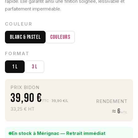
rapide. Elle garantit ainsi une finition soignée, lessivable et
parfaitement imperméable.
COULEUR
Blanc & Pastel
Couleurs
FORMAT
1 L
3 L
PRIX BIDON
39,90 €
RENDEMENT
TTC
· 39,90 €/L
33,25 € HT
≈ 6
m²/L
En stock à Mérignac — Retrait immédiat