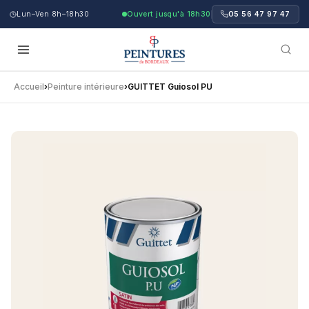
Lun–Ven 8h–18h30
Ouvert jusqu'à 18h30
05 56 47 97 47
Accueil
›
Peinture intérieure
›
GUITTET Guiosol PU