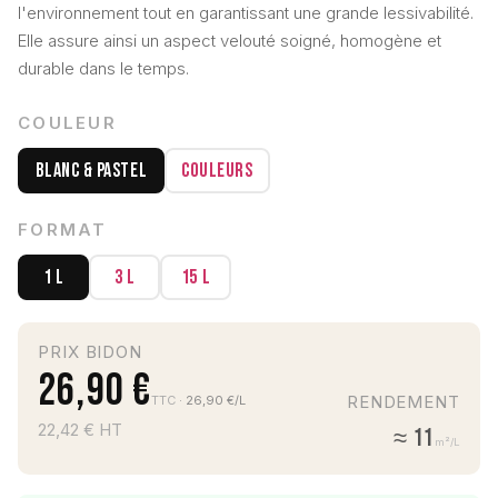
l'environnement tout en garantissant une grande lessivabilité.
Elle assure ainsi un aspect velouté soigné, homogène et
durable dans le temps.
COULEUR
Blanc & Pastel
Couleurs
FORMAT
1 L
3 L
15 L
PRIX BIDON
26,90 €
RENDEMENT
TTC
· 26,90 €/L
22,42 € HT
≈ 11
m²/L