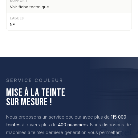
SUPPORT
Voir fiche technique
LABELS
NF
SERVICE COULEUR
MISE À LA TEINTE
SUR MESURE !
Nous proposons un service couleur avec plus de
115 000
teintes
à travers plus de
400 nuanciers
. Nous disposons de
machines à teinter dernière génération vous permettant