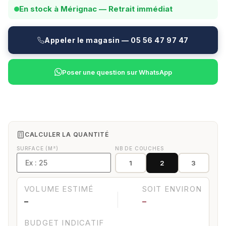
En stock à Mérignac — Retrait immédiat
Appeler le magasin — 05 56 47 97 47
Poser une question sur WhatsApp
CALCULER LA QUANTITÉ
SURFACE (M²)
NB DE COUCHES
1
2
3
VOLUME ESTIMÉ
SOIT ENVIRON
—
—
BUDGET INDICATIF