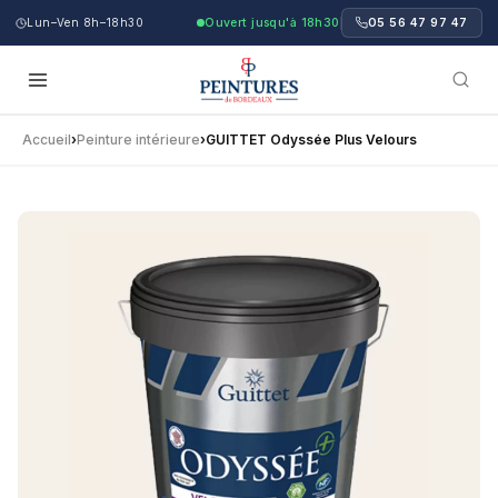
Lun–Ven 8h–18h30
Ouvert jusqu'à 18h30
05 56 47 97 47
Accueil
›
Peinture intérieure
›
GUITTET Odyssée Plus Velours