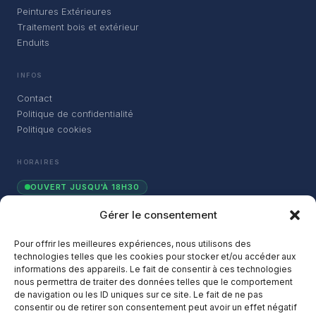
Peintures Extérieures
Traitement bois et extérieur
Enduits
INFOS
Contact
Politique de confidentialité
Politique cookies
HORAIRES
OUVERT JUSQU'À 18H30
Gérer le consentement
Lundi
08:00 – 18:30
Mardi
08:00 – 18:30
Pour offrir les meilleures expériences, nous utilisons des
technologies telles que les cookies pour stocker et/ou accéder aux
Mercredi
08:00 – 18:30
informations des appareils. Le fait de consentir à ces technologies
nous permettra de traiter des données telles que le comportement
Jeudi
08:00 – 18:30
de navigation ou les ID uniques sur ce site. Le fait de ne pas
consentir ou de retirer son consentement peut avoir un effet négatif