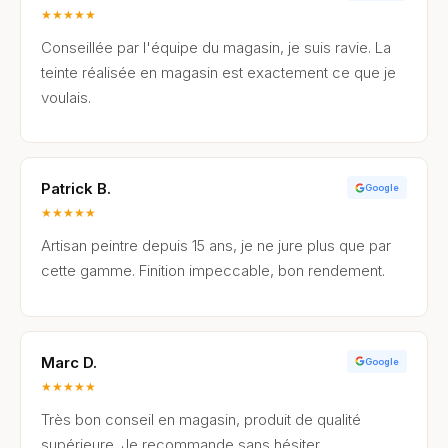
★
★
★
★
★
Conseillée par l'équipe du magasin, je suis ravie. La
teinte réalisée en magasin est exactement ce que je
voulais.
Patrick B.
Google
★
★
★
★
★
Artisan peintre depuis 15 ans, je ne jure plus que par
cette gamme. Finition impeccable, bon rendement.
Marc D.
Google
★
★
★
★
★
Très bon conseil en magasin, produit de qualité
supérieure. Je recommande sans hésiter.