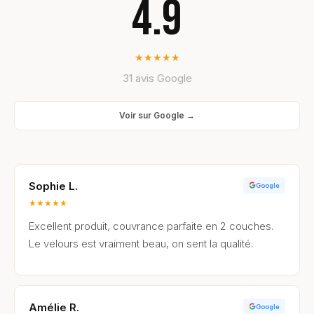
4.9
★
★
★
★
★
31 avis Google
Voir sur Google →
Sophie L.
Google
★
★
★
★
★
Excellent produit, couvrance parfaite en 2 couches.
Le velours est vraiment beau, on sent la qualité.
Amélie R.
Google