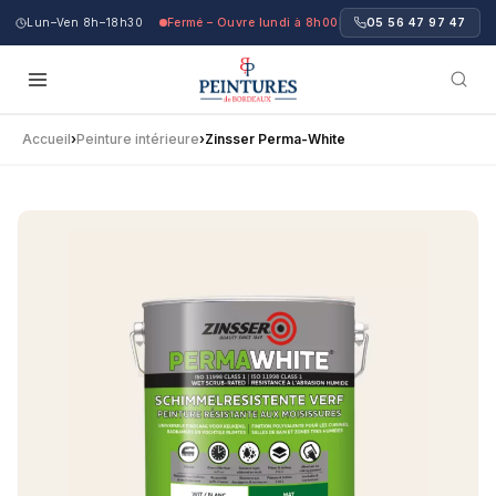
Lun–Ven 8h–18h30
Fermé – Ouvre lundi à 8h00
05 56 47 97 47
Accueil
›
Peinture intérieure
›
Zinsser Perma-White