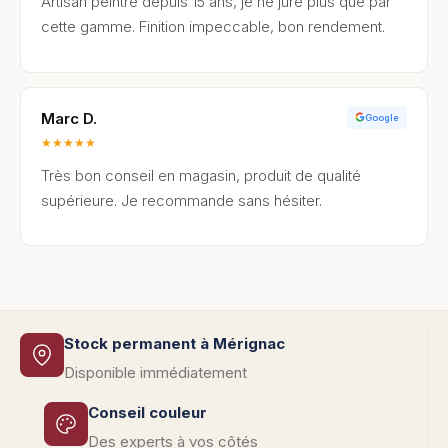
Artisan peintre depuis 15 ans, je ne jure plus que par
cette gamme. Finition impeccable, bon rendement.
Marc D.
Google
★
★
★
★
★
Très bon conseil en magasin, produit de qualité
supérieure. Je recommande sans hésiter.
Stock permanent à Mérignac
Disponible immédiatement
Conseil couleur
Des experts à vos côtés