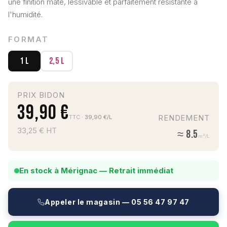
une finition mate, lessivable et parfaitement résistante à
l'humidité.
FORMAT
1 L
2,5 L
PRIX BIDON
39,90 €
RENDEMENT
TTC
· 39,90 €/L
33,25 € HT
≈ 8.5
m²/L
En stock à Mérignac — Retrait immédiat
Appeler le magasin — 05 56 47 97 47