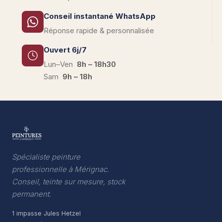
Conseil instantané WhatsApp
Réponse rapide & personnalisée
Ouvert 6j/7
Lun–Ven
8h – 18h30
Sam
9h – 18h
Spécialiste peinture
professionnelle à Mérignac.
Conseil, teinte sur mesure, stock
permanent.
1 impasse Jules Hetzel