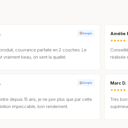
.
Amélie 
Google
★
★
★
★
★
 produit, couvrance parfaite en 2 couches. Le
Conseillé
t vraiment beau, on sent la qualité.
réalisée
.
Marc D.
Google
★
★
★
★
★
intre depuis 15 ans, je ne jure plus que par cette
Très bon 
nition impeccable, bon rendement.
supérieu