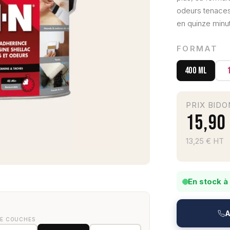
odeurs tenaces 
en quinze minut
FORMAT
400 mL
PRIX BIDO
15,90
13,25 € HT
En stock à
A
DE COUCHES