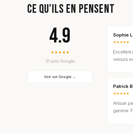
CE QU'ILS EN PENSENT
4.9
Sophie L
★
★
★
★
★
Excellent
★
★
★
★
★
velours es
31 avis Google
Voir sur Google →
Patrick B
★
★
★
★
★
Artisan pe
gamme. Fi