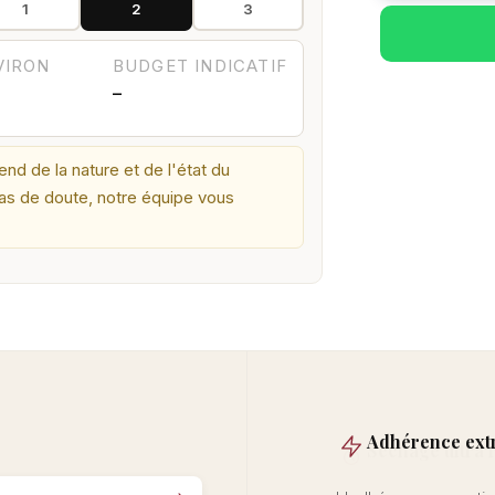
1
2
3
VIRON
BUDGET INDICATIF
—
d de la nature et de l'état du
cas de doute, notre équipe vous
Adhérence ex