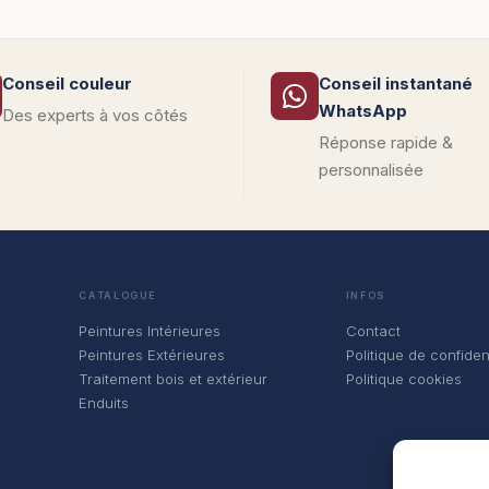
Conseil couleur
Conseil instantané
WhatsApp
Des experts à vos côtés
Réponse rapide &
personnalisée
CATALOGUE
INFOS
Peintures Intérieures
Contact
Peintures Extérieures
Politique de confident
Traitement bois et extérieur
Politique cookies
Enduits