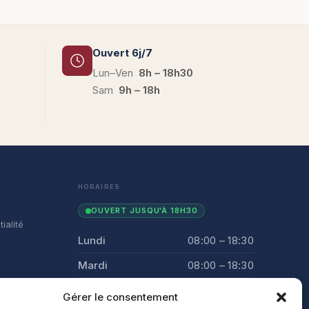
Ouvert 6j/7
Lun–Ven
8h – 18h30
Sam
9h – 18h
HORAIRES
OUVERT JUSQU'À 18H30
ialité
Lundi
08:00 – 18:30
Mardi
08:00 – 18:30
Mercredi
08:00 – 18:30
Gérer le consentement