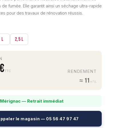
de fumée. Elle garantit ainsi un séchage ultra-rapide
es pour des travaux de rénovation réussis.
1 L
2,5 L
N
 €
RENDEMENT
TTC
≈ 11
m²/L
 Mérignac — Retrait immédiat
ppeler le magasin — 05 56 47 97 47