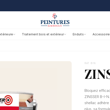
xtérieure
Traitement bois et extérieur
Enduits
Accessoire
Réf. BIN
ZIN
Bloquez effica
ZINSSER B-I-N.
shellac adhère 
plus, sa formul