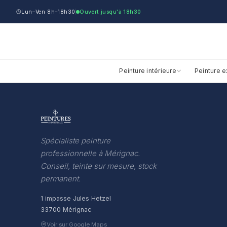
Lun–Ven 8h–18h30
Ouvert jusqu'à 18h30
Peinture intérieure
Peinture e
Spécialiste peinture
professionnelle à Mérignac.
Conseil, teinte sur mesure, stock
permanent.
1 impasse Jules Hetzel
33700 Mérignac
Voir sur Google Maps